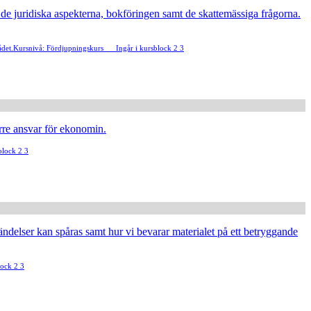
på de juridiska aspekterna, bokföringen samt de skattemässiga frågorna.
det.
Kursnivå: Fördjupningskurs
Ingår i kursblock 2 3
rre ansvar för ekonomin.
block 2 3
ändelser kan spåras samt hur vi bevarar materialet på ett betryggande
lock 2 3