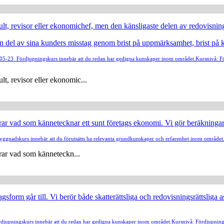
lt, revisor eller ekonomichef, men den känsligaste delen av redovisnin
 en del av sina kunders misstag genom brist på uppmärksamhet, brist på k
4-05-23
Fördjupningskurs innebär att du redan har gedigna kunskaper inom området.
Kursnivå: F
t, revisor eller ekonomic...
terar vad som kännetecknar ett sunt företags ekonomi. Vi gör beräkningar
yggnadskurs innebär att du förutsätts ha relevanta grundkunskaper och erfarenhet inom området
erar vad som känneteckn...
gsform går till. Vi berör både skatterättsliga och redovisningsrättsliga a
djupningskurs innebär att du redan har gedigna kunskaper inom området.
Kursnivå: Fördjupning