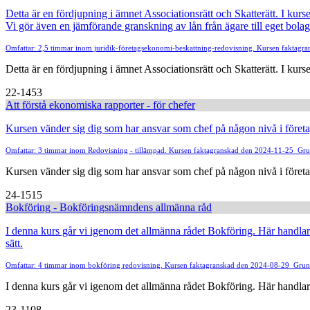
Detta är en fördjupning i ämnet Associationsrätt och Skatterätt. I kurs
Vi gör även en jämförande granskning av lån från ägare till eget bolag
Omfattar: 2,5 timmar inom juridik-företagsekonomi-beskattning-redovisning. Kursen faktag
Detta är en fördjupning i ämnet Associationsrätt och Skatterätt. I kurse
22-1453
Att förstå ekonomiska rapporter - för chefer
Kursen vänder sig dig som har ansvar som chef på någon nivå i företa
Omfattar: 3 timmar inom Redovisning - tillämpad. Kursen faktagranskad den 2024-11-25
Gru
Kursen vänder sig dig som har ansvar som chef på någon nivå i företag
24-1515
Bokföring - Bokföringsnämndens allmänna råd
I denna kurs går vi igenom det allmänna rådet Bokföring. Här handlar d
sätt.
Omfattar: 4 timmar inom bokföring redovisning. Kursen faktagranskad den 2024-08-29
Grund
I denna kurs går vi igenom det allmänna rådet Bokföring. Här handlar 
23-1108