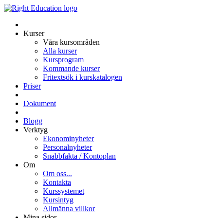
Kurser
Våra kursområden
Alla kurser
Kursprogram
Kommande kurser
Fritextsök i kurskatalogen
Priser
Dokument
Blogg
Verktyg
Ekonominyheter
Personalnyheter
Snabbfakta / Kontoplan
Om
Om oss...
Kontakta
Kurssystemet
Kursintyg
Allmänna villkor
Mina sidor