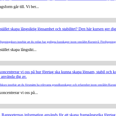
sform går till. Vi ber...
stället skapa långsiktig lönsamhet och stabilitet? Den här kursen ger dig
djupningskurs innebär att du redan har gedigna kunskaper inom området.
Kursnivå: Fördjupning
tället skapa långsikt...
 koncentrerar vi oss på hur företag ska kunna skapa lönsam, stabil och ko
 använda dig av.
kurs innebär att du förutsätts ha relevanta grundkunskaper och erfarenhet inom området.
Kursn
koncentrerar vi oss på...
n. Rapporternas information används för att skapa framgångsrika företag o