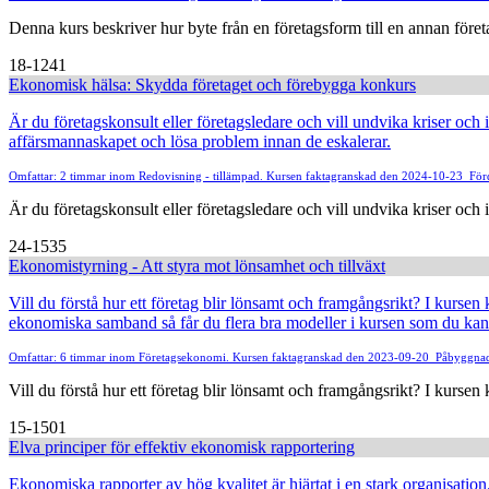
Denna kurs beskriver hur byte från en företagsform till en annan företag
18-1241
Ekonomisk hälsa: Skydda företaget och förebygga konkurs
Är du företagskonsult eller företagsledare och vill undvika kriser och i
affärsmannaskapet och lösa problem innan de eskalerar.
Omfattar: 2 timmar inom Redovisning - tillämpad. Kursen faktagranskad den 2024-10-23
För
Är du företagskonsult eller företagsledare och vill undvika kriser och is
24-1535
Ekonomistyrning - Att styra mot lönsamhet och tillväxt
Vill du förstå hur ett företag blir lönsamt och framgångsrikt? I kursen
ekonomiska samband så får du flera bra modeller i kursen som du kan
Omfattar: 6 timmar inom Företagsekonomi. Kursen faktagranskad den 2023-09-20
Påbyggnads
Vill du förstå hur ett företag blir lönsamt och framgångsrikt? I kursen 
15-1501
Elva principer för effektiv ekonomisk rapportering
Ekonomiska rapporter av hög kvalitet är hjärtat i en stark organisatio