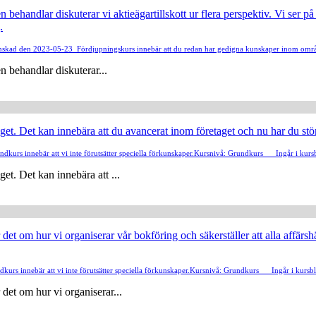
en behandlar diskuterar vi aktieägartillskott ur flera perspektiv. Vi ser 
.
ranskad den 2023-05-23
Fördjupningskurs innebär att du redan har gedigna kunskaper inom områ
n behandlar diskuterar...
get. Det kan innebära att du avancerat inom företaget och nu har du stö
ndkurs innebär att vi inte förutsätter speciella förkunskaper.
Kursnivå: Grundkurs
Ingår i kurs
et. Det kan innebära att ...
et om hur vi organiserar vår bokföring och säkerställer att alla affärsh
kurs innebär att vi inte förutsätter speciella förkunskaper.
Kursnivå: Grundkurs
Ingår i kursb
det om hur vi organiserar...