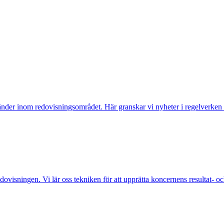
änder inom redovisningsområdet. Här granskar vi nyheter i regelverke
ovisningen. Vi lär oss tekniken för att upprätta koncernens resultat- o