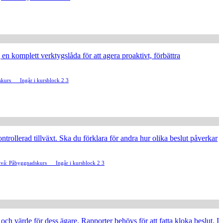
 en komplett verktygslåda för att agera proaktivt, förbättra
skurs
Ingår i kursblock 2 3
ntrollerad tillväxt. Ska du förklara för andra hur olika beslut påverkar
ivå: Påbyggnadskurs
Ingår i kursblock 2 3
ch värde för dess ägare. Rapporter behövs för att fatta kloka beslut. I