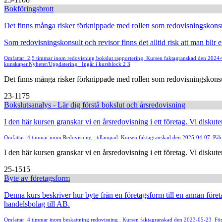
Bokföringsbrott
Det finns många risker förknippade med rollen som redovisningskonsu
Som redovisningskonsult och revisor finns det alltid risk att man blir
Omfattar: 2,5 timmar inom redovisning bokslut rapportering. Kursen faktagranskad den 202
kunskaper.
Nyheter/Uppdatering
Ingår i kursblock 2 3
Det finns många risker förknippade med rollen som redovisningskonsul
23-1175
Bokslutsanalys - Lär dig förstå bokslut och årsredovisning
I den här kursen granskar vi en årsredovisning i ett företag. Vi disku
Omfattar: 4 timmar inom Redovisning - tillämpad. Kursen faktagranskad den 2025-04-07
Påb
I den här kursen granskar vi en årsredovisning i ett företag. Vi diskut
25-1515
Byte av företagsform
Denna kurs beskriver hur byte från en företagsform till en annan företa
handelsbolag till AB.
Omfattar: 4 timmar inom beskattning redovisning . Kursen faktagranskad den 2023-05-23
För