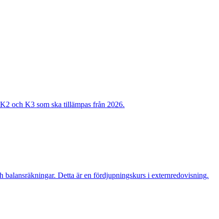
n K2 och K3 som ska tillämpas från 2026.
ch balansräkningar. Detta är en fördjupningskurs i externredovisning.