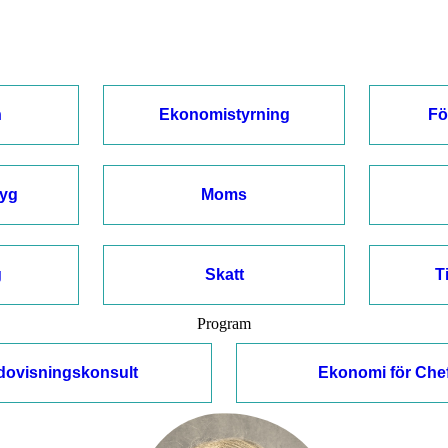
n
Ekonomistyrning
Fö
tyg
Moms
g
Skatt
T
Program
dovisningskonsult
Ekonomi för Che