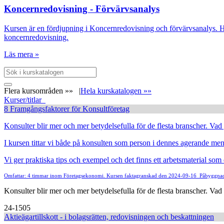
Koncernredovisning - Förvärvsanalys
Kursen är en fördjupning i Koncernredovisning och förvärvsanalys. Hu
koncernredovisning.
Läs mera »
Flera kursområden »»
|
Hela kurskatalogen »»
Kurser/titlar
8 Framgångsfaktorer för Konsultföretag
Konsulter blir mer och mer betydelsefulla för de flesta branscher. Vad
I kursen tittar vi både på konsulten som person i dennes agerande men 
Vi ger praktiska tips och exempel och det finns ett arbetsmaterial s
Omfattar: 4 timmar inom Företagsekonomi. Kursen faktagranskad den 2024-09-16
Påbyggnads
Konsulter blir mer och mer betydelsefulla för de flesta branscher. Vad
24-1505
Aktieägartillskott - i bolagsrätten, redovisningen och beskattningen