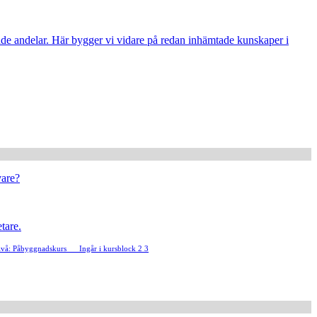
ade andelar. Här bygger vi vidare på redan inhämtade kunskaper i
vare?
tare.
ivå: Påbyggnadskurs
Ingår i kursblock 2 3