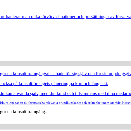
r hanterar man olika förvärvssituationer och prissättningar av förvärv
 gör en konsult framgångsrik - både för sig själv och för sin uppdragsgi
också på konsultföretagets planering på kort och lång sikt.
om du kan använda själv, med din kund och tillsammans med dina medarbe
kurs innebär att du förutsätts ha relevanta grundkunskaper och erfarenhet inom området.
Kursn
 gör en konsult framgång...