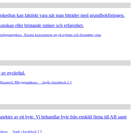
gskedjan kan faktiskt vara när man biträder med grundbokföringen.
unskap eller bristande rutiner och erfarenhet.
ördjupningskurs
Kursen koncentrerar sig på nyheter och förutsätter vissa
 av nyckeltal.
.
Kursnivå: Påbyggnadskurs
Ingår i kursblock 2 3
spekter av ett byte. Vi behandlar byte från enskild firma till AB samt
skurs
Ingår i kursblock 2 3