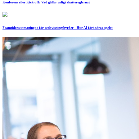
Konferens eller Kick-off: Vad gäller enligt skattereglerna?
Framtidens utmaningar för redovisningsbyråer - Hur AI förändrar spelet