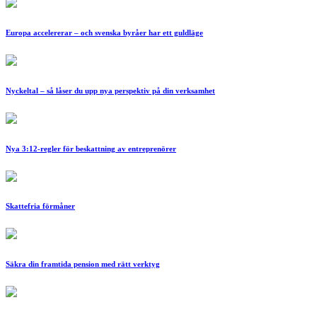
Europa accelererar – och svenska byråer har ett guldläge
Nyckeltal – så låser du upp nya perspektiv på din verksamhet
Nya 3:12-regler för beskattning av entreprenörer
Skattefria förmåner
Säkra din framtida pension med rätt verktyg