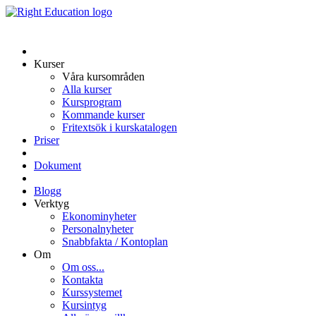
Kurser
Våra kursområden
Alla kurser
Kursprogram
Kommande kurser
Fritextsök i kurskatalogen
Priser
Dokument
Blogg
Verktyg
Ekonominyheter
Personalnyheter
Snabbfakta / Kontoplan
Om
Om oss...
Kontakta
Kurssystemet
Kursintyg