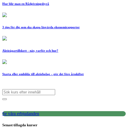
Hur blir man en Rådgivningsbyrå
3 tips för dig som ska skapa läsvärda ekonomirapporter
Aktieägartillskott - när, varför och hur?
Starta eller ombilda till aktiebolag – gör det före årsskiftet
Se våra erbjudanden
Senast tillagda kurser