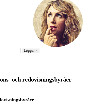
Logga in
ions- och redovisningsbyråer
edovisningsbyråer