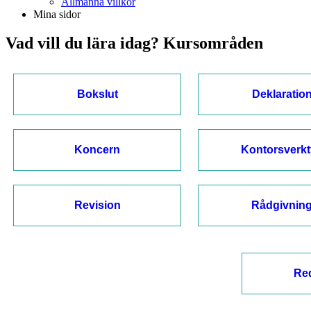
Allmänna villkor
Mina sidor
Vad vill du lära idag? Kursområden
Bokslut
Deklaratio
Koncern
Kontorsverk
Revision
Rådgivnin
Re