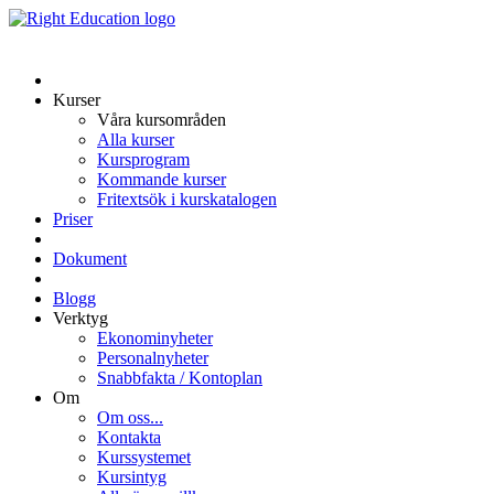
Kurser
Våra kursområden
Alla kurser
Kursprogram
Kommande kurser
Fritextsök i kurskatalogen
Priser
Dokument
Blogg
Verktyg
Ekonominyheter
Personalnyheter
Snabbfakta / Kontoplan
Om
Om oss...
Kontakta
Kurssystemet
Kursintyg