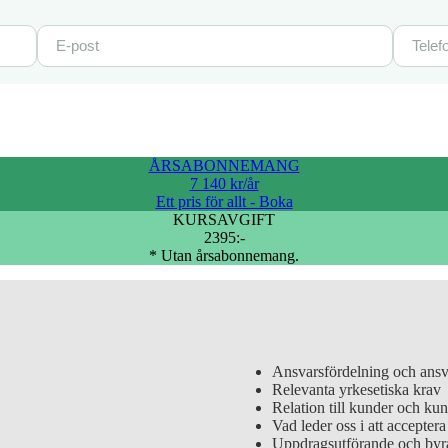
ÅRSABONNEMANG
7 140 kr/år
Ett pris för allt - Boka
KURSAVGIFT
2395:-
* Utan årsabonnemang.
Ansvarsfördelning och ans
Relevanta yrkesetiska krav
Relation till kunder och k
Uppdragsutförande och byrå