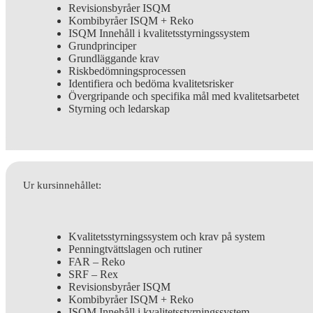
Revisionsbyråer ISQM
Kombibyråer ISQM + Reko
ISQM Innehåll i kvalitetsstyrningssystem
Grundprinciper
Grundläggande krav
Riskbedömningsprocessen
Identifiera och bedöma kvalitetsrisker
Övergripande och specifika mål med kvalitetsarbetet
Styrning och ledarskap
Ur kursinnehållet:
Kvalitetsstyrningssystem och krav på system
Penningtvättslagen och rutiner
FAR – Reko
SRF – Rex
Revisionsbyråer ISQM
Kombibyråer ISQM + Reko
ISQM Innehåll i kvalitetsstyrningssystem