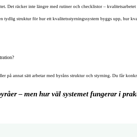
et. Det räcker inte längre med rutiner och checklistor – kvalitetsarbetet
tydlig struktur för hur ett kvalitetsstyrningssystem byggs upp, hur kval
tration?
g eller på annat sätt arbetar med byråns struktur och styrning. Du får k
byråer – men hur väl systemet fungerar i prak