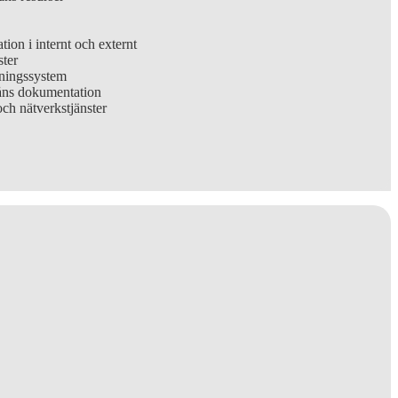
Information och kommunikation i internt och externt
ster
rningssystem
åns dokumentation
amarbetet o nätverkskrav och nätverkstjänster