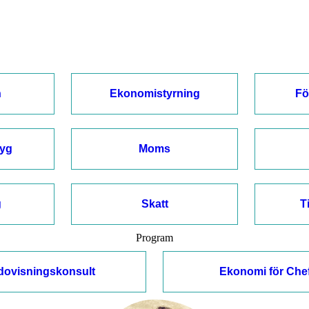
n
Ekonomistyrning
Fö
tyg
Moms
g
Skatt
T
Program
dovisningskonsult
Ekonomi för Che