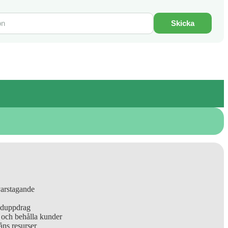
Skicka
varstagande
unduppdrag
Vad leder oss i att acceptera och behålla kunder
ns resurser