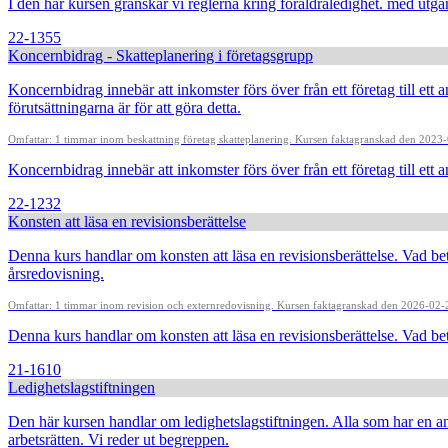
I den här kursen granskar vi reglerna kring föräldraledighet. med utgån
22-1355
Koncernbidrag - Skatteplanering i företagsgrupp
Koncernbidrag innebär att inkomster förs över från ett företag till ett
förutsättningarna är för att göra detta.
Omfattar: 1 timmar inom beskattning företag skatteplanering. Kursen faktagranskad den 202
Koncernbidrag innebär att inkomster förs över från ett företag till ett
22-1232
Konsten att läsa en revisionsberättelse
Denna kurs handlar om konsten att läsa en revisionsberättelse. Vad be
årsredovisning.
Omfattar: 1 timmar inom revision och externredovisning. Kursen faktagranskad den 2026-02
Denna kurs handlar om konsten att läsa en revisionsberättelse. Vad bety
21-1610
Ledighetslagstiftningen
Den här kursen handlar om ledighetslagstiftningen. Alla som har en ans
arbetsrätten. Vi reder ut begreppen.