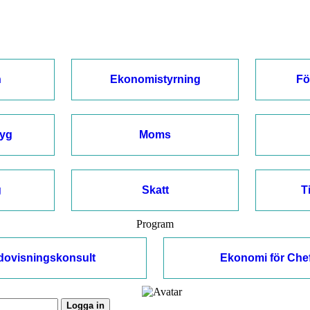
n
Ekonomistyrning
Fö
tyg
Moms
g
Skatt
T
Program
dovisningskonsult
Ekonomi för Che
Logga in