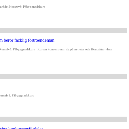
mrådet.
Kursnivå: Påbyggnadskurs
m berör facklig förtroendeman.
Kursnivå: Påbyggnadskurs
Kursen koncentrerar sig på nyheter och förutsätter vissa
ursnivå: Påbyggnadskurs
sina konkurrensfördelar.