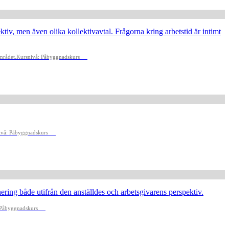
ktiv, men även olika kollektivavtal. Frågorna kring arbetstid är intimt
mrådet.
Kursnivå: Påbyggnadskurs
ivå: Påbyggnadskurs
inering både utifrån den anställdes och arbetsgivarens perspektiv.
 Påbyggnadskurs