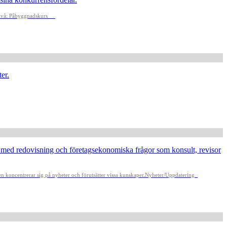
ivå: Påbyggnadskurs
er.
 med redovisning och företagsekonomiska frågor som konsult, revisor
n koncentrerar sig på nyheter och förutsätter vissa kunskaper.
Nyheter/Uppdatering