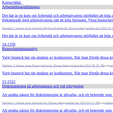
Kurser/titlar
Arbetstidslagstiftningen
Det här är en kurs om Arbetstid och arbetsgivarens möjlighet att leda a
förknippade med arbetsgivarens rätt att leda företaget. Vissa branscher
Omfattar: 1 timmar inom arbetstid ledighet arbetsrätt lön. Kursen faktagranskad den 2024-10
Det här är en kurs om Arbetstid och arbetsgivarens möjlighet att leda a
24-1350
Branschstrukturanalys
Varje bransch har sin struktur av konkurrens. När man förstår dessa kra
Omfattar: 1 timmar inom Företagsekonomi. Kursen faktagranskad den 2023-09-20
Påbyggnads
Varje bransch har sin struktur av konkurrens. När man förstår dessa kra
15-1522
Diskriminering på arbetsplatsen och vid rekrytering
Att utsätta någon för diskriminering är allvarlig, och ett beteende som 
Omfattar: 1 timmar inom arbetsrätt lön. Kursen faktagranskad den 2024-04-11
Påbyggnadskurs
Att utsätta någon för diskriminering är allvarlig, och ett beteende som v