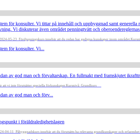
ystem för konsulter. Vi tittar på innehåll och uppbyggnad samt generella
utövning. Vi diskuterar även området penningtvätt och oberoendereglern
n 2024-05-23
Fördjupningskurs innebär att du redan har gedigna kunskaper inom området.
Kursni
tem för konsulter. Vi...
sidan av god man och förvaltarskap. En fullmakt med framskjutet ikraftt
att vi inte förutsätter speciella förkunskaper.
Kursnivå: Grundkurs
sidan av god man och förv...
ngspunkt i föräldraledighetslagen
 2024-04-11
Påbyggnadskurs innebär att du förutsätts ha relevanta grundkunskaper och erfarenhe