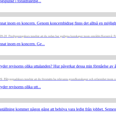
gspunkt i föräldraledig...
 annat inom en koncern. Genom koncernbidrag finns det alltså en möjlighet
3-09-20
Fördjupningskurs innebär att du redan har gedigna kunskaper inom området.
Kursnivå: F
 annat inom en koncern. Ge...
tyder revisorns olika uttalanden? Hur påverkar dessa min förståelse av å
-26
Påbyggnadskurs innebär att du förutsätts ha relevanta grundkunskaper och erfarenhet inom 
der revisorns olika utt...
tällning kommer någon gång att behöva vara ledig från jobbet. Semester, 