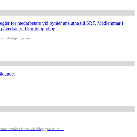
 regler för medarbetare vid byråer anslutna till SRF. Medlemmar i
as påverkan vid kombiuppdrag.
vå: Fördjupningskurs
rädande.
t inom området.
Kursnivå: Påbyggnadskurs