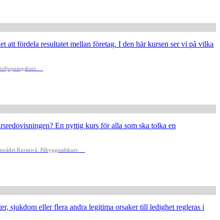
 att fördela resultatet mellan företag. I den här kursen ser vi på vilka
ördjupningskurs
rsredovisningen? En nyttig kurs för alla som ska tolka en
området.
Kursnivå: Påbyggnadskurs
sjukdom eller flera andra legitima orsaker till ledighet regleras i