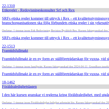
22-1310
Etikregler - Redovisningskonsulter Srf och Rex
SRFs etiska regler kommer till uttryck i Rex – ett kvalitetsstyrningss
branschorganisationen ska följa förbundets etiska regler i sin yrkes
Omfattar: 1 timmar inom Etik Redovisning Revision Byrådrift Rex. Kursen faktagranskad de
SRFs etiska regler kommer till uttryck i Rex – ett kvalitetsstyrningssys
22-1513
Framtidsfullmakt
Framtidsfullmakt är en ny form av ställföreträdarskap för vuxna, vid 
Omfattar: 1 timmar inom familjerätt. Kursen faktagranskad den 2024-04-11
Grundkurs innebär 
Framtidsfullmakt är en ny form av ställföreträdarskap för vuxna, vid 
18-1462
Föräldraledighetslagen
I den här kursen granskar vi reglerna kring föräldraledighet. med utgå
Omfattar: 1 timmar inom Föräldraledighet ledighet arbetsrätt lön. Kursen faktagranskad den