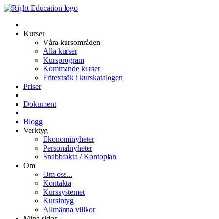
Kurser
Våra kursområden
Alla kurser
Kursprogram
Kommande kurser
Fritextsök i kurskatalogen
Priser
Dokument
Blogg
Verktyg
Ekonominyheter
Personalnyheter
Snabbfakta / Kontoplan
Om
Om oss...
Kontakta
Kurssystemet
Kursintyg
Allmänna villkor
Mina sidor