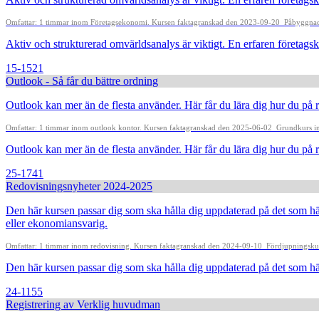
Omfattar: 1 timmar inom Företagsekonomi. Kursen faktagranskad den 2023-09-20
Påbyggnads
Aktiv och strukturerad omvärldsanalys är viktigt. En erfaren företag
15-1521
Outlook - Så får du bättre ordning
Outlook kan mer än de flesta använder. Här får du lära dig hur du på rät
Omfattar: 1 timmar inom outlook kontor. Kursen faktagranskad den 2025-06-02
Grundkurs inn
Outlook kan mer än de flesta använder. Här får du lära dig hur du på rätt
25-1741
Redovisningsnyheter 2024-2025
Den här kursen passar dig som ska hålla dig uppdaterad på det som h
eller ekonomiansvarig.
Omfattar: 1 timmar inom redovisning. Kursen faktagranskad den 2024-09-10
Fördjupningskur
Den här kursen passar dig som ska hålla dig uppdaterad på det som h
24-1155
Registrering av Verklig huvudman