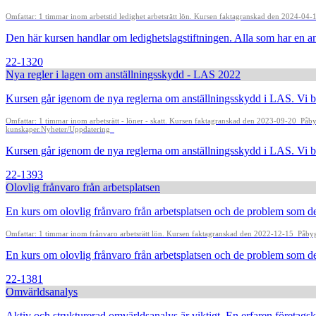
Omfattar: 1 timmar inom arbetstid ledighet arbetsrätt lön. Kursen faktagranskad den 2024-04
Den här kursen handlar om ledighetslagstiftningen. Alla som har en a
22-1320
Nya regler i lagen om anställningsskydd - LAS 2022
Kursen går igenom de nya reglerna om anställningsskydd i LAS. Vi be
Omfattar: 1 timmar inom arbetsrätt - löner - skatt. Kursen faktagranskad den 2023-09-20
Påby
kunskaper.
Nyheter/Uppdatering
Kursen går igenom de nya reglerna om anställningsskydd i LAS. Vi be
22-1393
Olovlig frånvaro från arbetsplatsen
En kurs om olovlig frånvaro från arbetsplatsen och de problem som det
Omfattar: 1 timmar inom frånvaro arbetsrätt lön. Kursen faktagranskad den 2022-12-15
Påbyg
En kurs om olovlig frånvaro från arbetsplatsen och de problem som dett
22-1381
Omvärldsanalys
Aktiv och strukturerad omvärldsanalys är viktigt. En erfaren företag