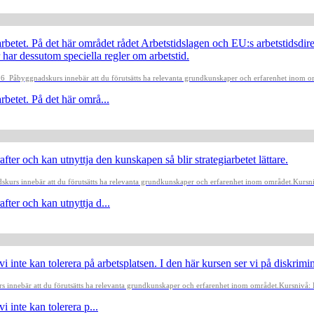
rbetet. På det här området rådet Arbetstidslagen och EU:s arbetstidsdire
 har dessutom speciella regler om arbetstid.
-16
Påbyggnadskurs innebär att du förutsätts ha relevanta grundkunskaper och erfarenhet inom o
rbetet. På det här områ...
fter och kan utnyttja den kunskapen så blir strategiarbetet lättare.
kurs innebär att du förutsätts ha relevanta grundkunskaper och erfarenhet inom området.
Kursn
fter och kan utnyttja d...
vi inte kan tolerera på arbetsplatsen. I den här kursen ser vi på diskrim
 innebär att du förutsätts ha relevanta grundkunskaper och erfarenhet inom området.
Kursnivå:
i inte kan tolerera p...