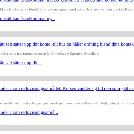
kurs innebär att du förutsätts ha relevanta grundkunskaper och erfarenhet inom området.
Kursn
skonsult kan åstadkomma my...
t sätt sätter upp ditt konto, till hur du håller ordning bland dina kontakt
ebär att vi inte förutsätter speciella förkunskaper.
Kursnivå: Grundkurs
 sätt sätter upp ditt...
änder inom redovisningsområdet. Kursen vänder sig till den som jobbar
s innebär att du redan har gedigna kunskaper inom området.
Kursnivå: Fördjupningskurs
Kurse
änder inom redovisningsområ...