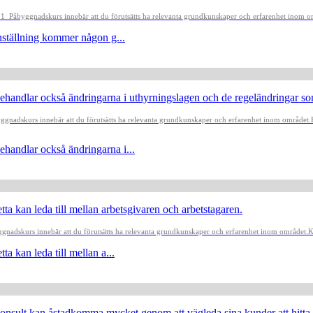
-11
Påbyggnadskurs innebär att du förutsätts ha relevanta grundkunskaper och erfarenhet inom o
nställning kommer någon g...
handlar också ändringarna i uthyrningslagen och de regeländringar so
ggnadskurs innebär att du förutsätts ha relevanta grundkunskaper och erfarenhet inom området.
handlar också ändringarna i...
ta kan leda till mellan arbetsgivaren och arbetstagaren.
gnadskurs innebär att du förutsätts ha relevanta grundkunskaper och erfarenhet inom området.
K
a kan leda till mellan a...
skonsult kan åstadkomma mycket genom att vägleda sina kunder att hitta 